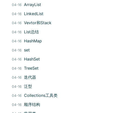
ArrayList
04-16
LinkedList
04-16
Vevtor和Stack
04-16
List总结
04-16
HashMap
04-16
set
04-16
HashSet
04-16
TreeSet
04-16
迭代器
04-16
泛型
04-16
Collections工具类
04-16
顺序结构
04-16