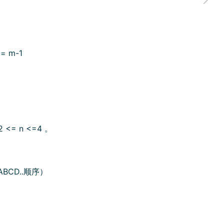
= m-1
 <= n <=4 。
照ABCD..顺序）