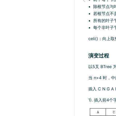
除根节点与叶
若根节点不
所有的叶子
每个非叶子节点由
celi()：向上取
演变过程
以5叉 BTree 
当 n>4 时
插入 C N G A
1). 插入前4个字