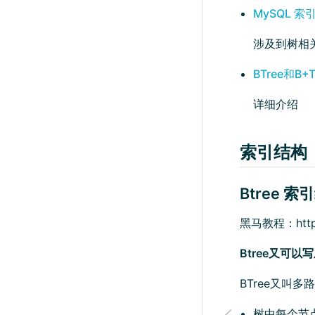
MySQL 
涉及到树相
BTree和B+T
详细介绍
索引结构
Btree 索
黑马教程：https:/
Btree又可以写成
BTree又叫
树中每个节