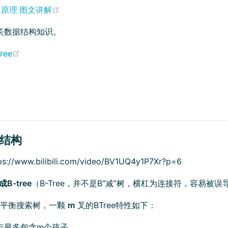
(opens new window)
索引原理 图文讲解
关数据结构知识。
(opens new window)
ree
引结构
/www.bilibili.com/video/BV1UQ4y1P7Xr?p=6
B-tree
（B-Tree，并不是B“减”树，横杠为连接符，容易被误
多路平衡搜索树，一颗
m
叉的BTree特性如下：
点最多包含m个孩子。