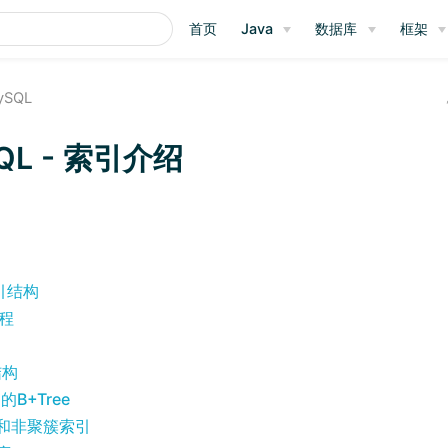
首页
Java
数据库
框架
ySQL
QL - 索引介绍
索引结构
程
结构
的B+Tree
和非聚簇索引