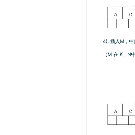
4). 插入M
（M 在 K、N