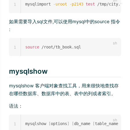
mysqlimport 
-uroot
-p2143
test
1
如果需要导入sql文件,可以使用mysql中的source 指令
:
source
1
mysqlshow
mysqlshow 客户端对象查找工具，用来很快地查找存
在哪些数据库、数据库中的表、表中的列或者索引。
语法：
mysqlshow 
[
options
]
[
db_name 
[
table_name 
[
col
1