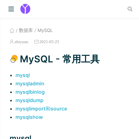
数据库
MySQL
zhiyuan
2021-05-25
MySQL - 常用工具
mysql
mysqladmin
mysqlbinlog
mysqldump
mysqlimport和source
mysqlshow
mysql