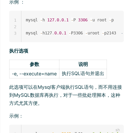
示例 ：
mysql 
-
h 
127.0
.0
.1
-
P 
3306
-
u root 
-
p

1
2
mysql 
-
h127
.
0.0
.1
-
P3306 
-
uroot 
-
p2143	
-- 
3
执行选项
参数
说明
执行SQL语句并退出
-e, --execute=name
此选项可以在Mysql客户端执行SQL语句，而不用连接
到MySQL数据库再执行，对于一些批处理脚本，这种
方式尤其方便。
示例：