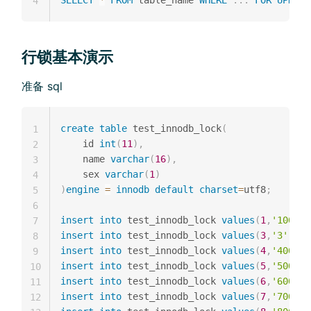
SELECT
*
FROM
 table_name 
WHERE
.
.
.
FOR
UPDATE
4
行锁基本演示
准备 sql
create
table
 test_innodb_lock
(
1
	id 
int
(
11
)
,
2
	name 
varchar
(
16
)
,
3
	sex 
varchar
(
1
)
4
)
engine
=
innodb
default
charset
=
utf8
;
5
6
insert
into
 test_innodb_lock 
values
(
1
,
'100'
,
'
7
insert
into
 test_innodb_lock 
values
(
3
,
'3'
,
'1'
8
insert
into
 test_innodb_lock 
values
(
4
,
'400'
,
'
9
insert
into
 test_innodb_lock 
values
(
5
,
'500'
,
'
10
insert
into
 test_innodb_lock 
values
(
6
,
'600'
,
'
11
insert
into
 test_innodb_lock 
values
(
7
,
'700'
,
'
12