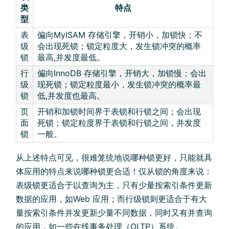
类
特点
型
表
偏向MyISAM 存储引擎，开销小，加锁快；不
级
会出现死锁；锁定粒度大，发生锁冲突的概率
锁
最高,并发度最低。
行
偏向InnoDB 存储引擎，开销大，加锁慢；会出
级
现死锁；锁定粒度最小，发生锁冲突的概率最
锁
低,并发度也最高。
页
开销和加锁时间界于表锁和行锁之间；会出现
面
死锁；锁定粒度界于表锁和行锁之间，并发度
锁
一般。
从上述特点可见，很难笼统地说哪种锁更好，只能就具
体应用的特点来说哪种锁更合适！仅从锁的角度来说：
表级锁更适合于以查询为主，只有少量按索引条件更新
数据的应用，如Web 应用；而行级锁则更适合于有大
量按索引条件并发更新少量不同数据，同时又有并查询
的应用，如一些在线事务处理（OLTP）系统。