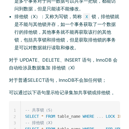
是多个事务对于同一数据可以共享一把锁，都能访
问到数据，但是只能读不能修改。
排他锁（X）：又称为写锁，简称
锁，排他锁就
X
是不能与其他锁并存，如一个事务获取了一个数据
行的排他锁，其他事务就不能再获取该行的其他
锁，包括共享锁和排他锁，但是获取排他锁的事务
是可以对数据就行读取和修改。
对于 UPDATE、DELETE、INSERT 语句，InnoDB 会
自动给涉及数据集加 排他锁（X)
对于普通SELECT语句，InnoDB不会加任何锁；
可以通过以下语句显示给记录集加共享锁或排他锁 。
-- 共享锁（S）
1
SELECT
*
FROM
 table_name 
WHERE
.
.
.
LOCK
IN
SH
2
-- 排他锁（X)
3