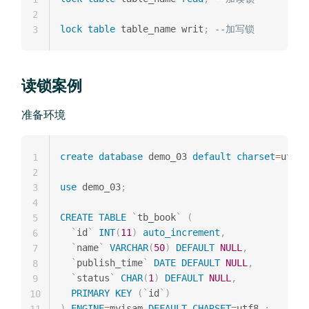
2
lock
table
 table_name writ
;
--加写锁
3
读锁案例
准备环境
create
database
 demo_03 
default
charset
=
utf8m
1
2
use
 demo_03
;
3
4
CREATE
TABLE
`
tb_book
`
(
5
`
id
`
INT
(
11
)
auto_increment
,
6
`
name
`
VARCHAR
(
50
)
DEFAULT
NULL
,
7
`
publish_time
`
DATE
DEFAULT
NULL
,
8
`
status
`
CHAR
(
1
)
DEFAULT
NULL
,
9
PRIMARY
KEY
(
`
id
`
)
10
)
ENGINE
=
myisam 
DEFAULT
CHARSET
=
utf8 
;
11