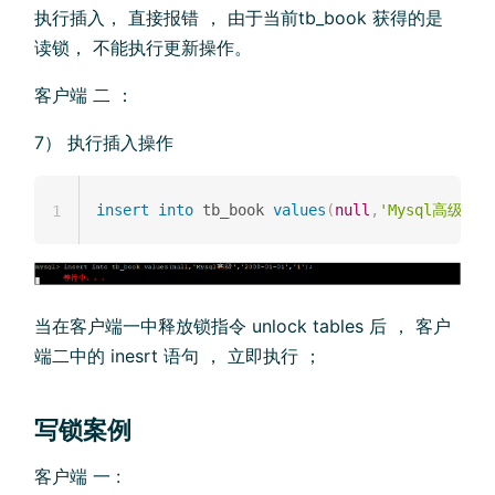
执行插入， 直接报错 ， 由于当前tb_book 获得的是
读锁， 不能执行更新操作。
客户端 二 ：
7） 执行插入操作
insert
into
 tb_book 
values
(
null
,
'Mysql高级'
,
'
1
当在客户端一中释放锁指令 unlock tables 后 ， 客户
端二中的 inesrt 语句 ， 立即执行 ；
写锁案例
客户端 一 :