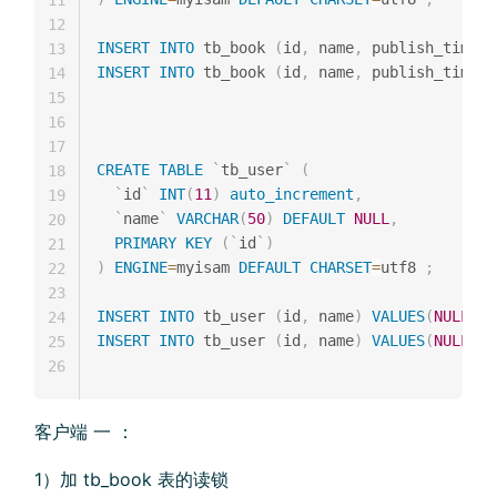
12
INSERT
INTO
 tb_book 
(
id
,
 name
,
 publish_time
,
13
INSERT
INTO
 tb_book 
(
id
,
 name
,
 publish_time
,
14
15
16
17
CREATE
TABLE
`
tb_user
`
(
18
`
id
`
INT
(
11
)
auto_increment
,
19
`
name
`
VARCHAR
(
50
)
DEFAULT
NULL
,
20
PRIMARY
KEY
(
`
id
`
)
21
)
ENGINE
=
myisam 
DEFAULT
CHARSET
=
utf8 
;
22
23
INSERT
INTO
 tb_user 
(
id
,
 name
)
VALUES
(
NULL
,
'
24
INSERT
INTO
 tb_user 
(
id
,
 name
)
VALUES
(
NULL
,
'
25
26
客户端 一 ：
1）加 tb_book 表的读锁