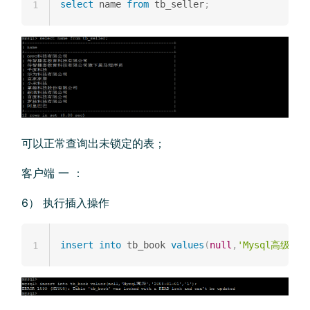
select
 name 
from
 tb_seller
;
1
可以正常查询出未锁定的表；
客户端 一 ：
6） 执行插入操作
insert
into
 tb_book 
values
(
null
,
'Mysql高级'
,
'
1