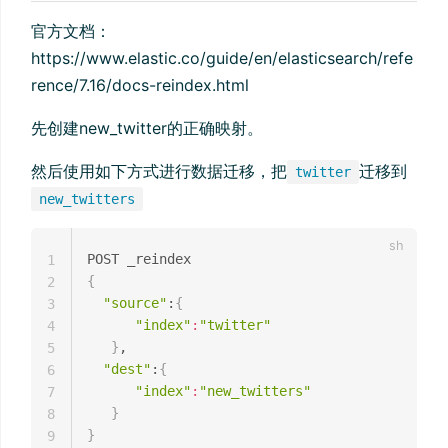
官方文档：
https://www.elastic.co/guide/en/elasticsearch/refe
rence/7.16/docs-reindex.html
先创建new_twitter的正确映射。
然后使用如下方式进行数据迁移，把
迁移到
twitter
new_twitters
1
{
2
"source"
:
{
3
"index"
:
"twitter"
4
}
,

5
"dest"
:
{
6
"index"
:
"new_twitters"
7
}
8
}
9