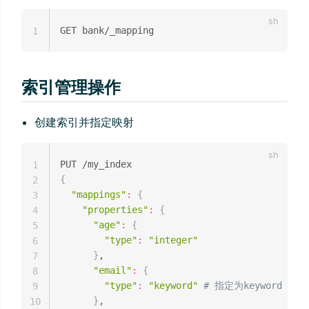
1
索引管理操作
创建索引并指定映射
1
{
2
"mappings"
:
{
3
"properties"
:
{
4
"age"
:
{
5
"type"
:
"integer"
6
}
,

7
"email"
:
{
8
"type"
:
"keyword"
# 指定为keyword
9
}
,

10