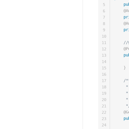
pu
5
@A
6
pr
7
@A
8
pr
9
10
/
11
@P
12
pu
13
      
14
}
15
16
/**
17
    
18
     *

19
     *
20
     *
21
@G
22
pu
23
24