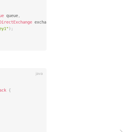
ue
 queue
,
DirectExchange
 exchange
)
{
ey1"
)
;
ack
{