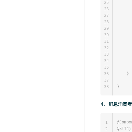
25
26
27
      
28
      
29
30
31
      
32
      
33
      
34
35
}
36
37
}
38
4、消息消费者
@Compo
1
@Slf4j
2