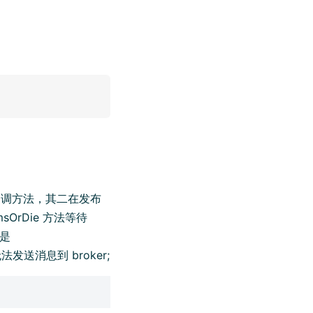
发回调方法，其二在发布
irmsOrDie 方法等待
点是
无法发送消息到 broker;