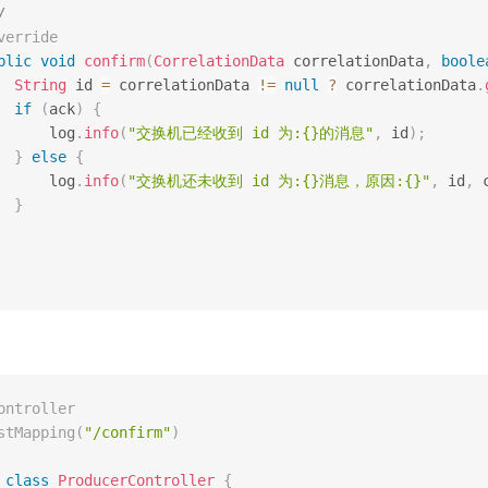
/
verride
blic
void
confirm
(
CorrelationData
 correlationData
,
boole
String
 id 
=
 correlationData 
!=
null
?
 correlationData
.
if
(
ack
)
{
      log
.
info
(
"交换机已经收到 id 为:{}的消息"
,
 id
)
;
}
else
{
      log
.
info
(
"交换机还未收到 id 为:{}消息，原因:{}"
,
 id
,
 
}
ontroller
stMapping
(
"/confirm"
)
class
ProducerController
{