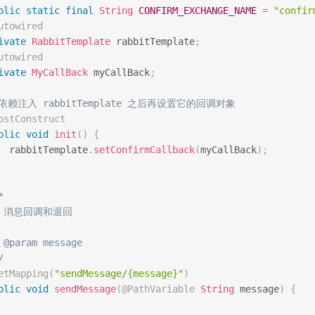
blic
static
final
String
CONFIRM_EXCHANGE_NAME
=
"confir
utowired
ivate
RabbitTemplate
 rabbitTemplate
;
utowired
ivate
MyCallBack
 myCallBack
;
/依赖注入 rabbitTemplate 之后再设置它的回调对象
ostConstruct
blic
void
init
(
)
{
  rabbitTemplate
.
setConfirmCallback
(
myCallBack
)
;


 * 消息回调和退回

 @param message

/
etMapping
(
"sendMessage/{message}"
)
blic
void
sendMessage
(
@PathVariable
String
 message
)
{