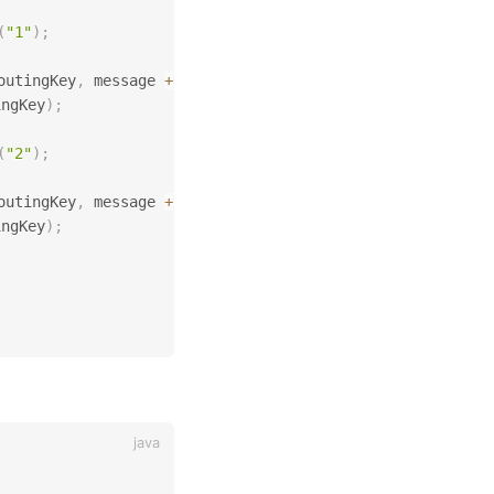
(
"1"
)
;
outingKey
,
 message 
+
 routingKey
,
 correlationData1
)
;
ingKey
)
;
(
"2"
)
;
outingKey
,
 message 
+
 routingKey
,
 correlationData2
)
;
ingKey
)
;