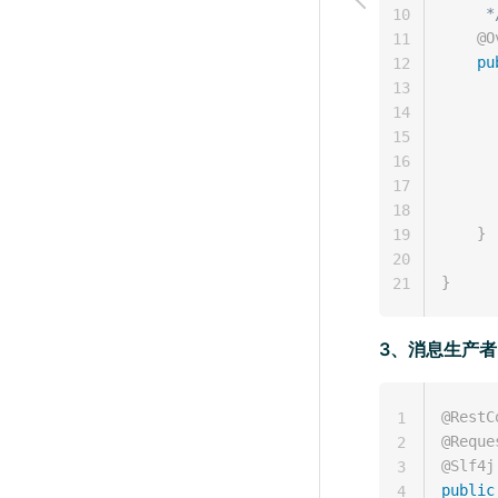
     *
10
@O
11
pu
12
13
14
      
15
16
      
17
18
}
19
20
}
21
3、消息生产者
@RestC
1
@Reque
2
@Slf4j
3
public
4