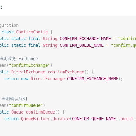
：
guration
class
ConfirmConfig
{
blic
static
final
String
CONFIRM_EXCHANGE_NAME
=
"confir
blic
static
final
String
CONFIRM_QUEUE_NAME
=
"confirm.q
声明业务 Exchange
ean
(
"confirmExchange"
)
blic
DirectExchange
confirmExchange
(
)
{
return
new
DirectExchange
(
CONFIRM_EXCHANGE_NAME
)
;
/ 声明确认队列
ean
(
"confirmQueue"
)
blic
Queue
confirmQueue
(
)
{
return
QueueBuilder
.
durable
(
CONFIRM_QUEUE_NAME
)
.
build
(