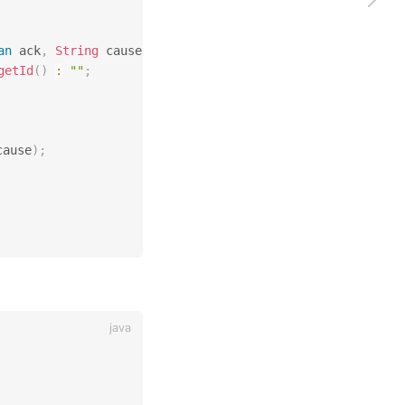
an
 ack
,
String
 cause
)
{
getId
(
)
:
""
;
cause
)
;