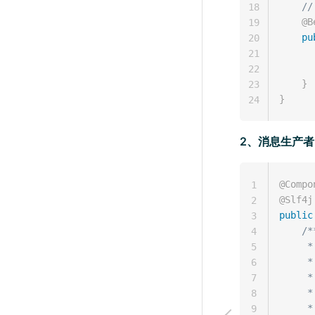
/
18
@B
19
pu
20
21
22
}
23
}
24
2、消息生产
@Compo
1
@Slf4j
2
public
3
/**
4
    
5
     *

6
     
7
     
8
     
9