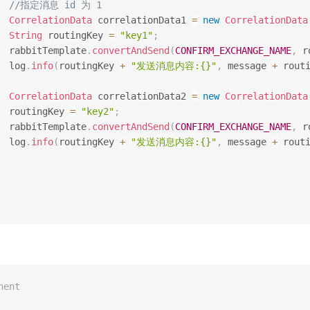
//指定消息 id 为 1
CorrelationData
 correlationData1 
=
new
CorrelationData
String
 routingKey 
=
"key1"
;
  rabbitTemplate
.
convertAndSend
(
CONFIRM_EXCHANGE_NAME
,
 r
  log
.
info
(
routingKey 
+
"发送消息内容:{}"
,
 message 
+
 rout
CorrelationData
 correlationData2 
=
new
CorrelationData
  routingKey 
=
"key2"
;
  rabbitTemplate
.
convertAndSend
(
CONFIRM_EXCHANGE_NAME
,
 r
  log
.
info
(
routingKey 
+
"发送消息内容:{}"
,
 message 
+
 rout
nent