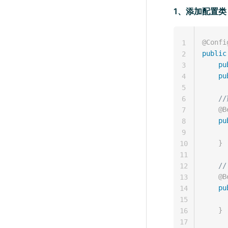
1、添加配置类
@Confi
1
public
2
pu
3
pu
4
5
//
6
@B
7
pu
8
9
}
10
11
/
12
@B
13
pu
14
15
}
16
17