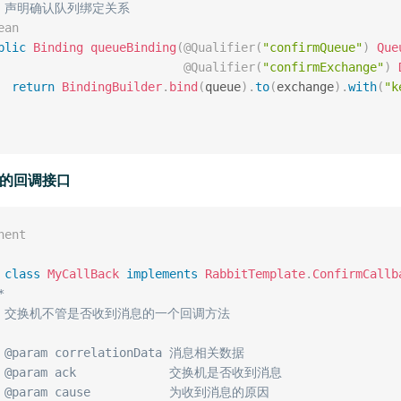
/ 声明确认队列绑定关系
ean
blic
Binding
queueBinding
(
@Qualifier
(
"confirmQueue"
)
Que
@Qualifier
(
"confirmExchange"
)
return
BindingBuilder
.
bind
(
queue
)
.
to
(
exchange
)
.
with
(
"k
者的回调接口
nent
class
MyCallBack
implements
RabbitTemplate
.
ConfirmCallb


 * 交换机不管是否收到消息的一个回调方法

* @param correlationData 消息相关数据

* @param ack             交换机是否收到消息

* @param cause           为收到消息的原因
