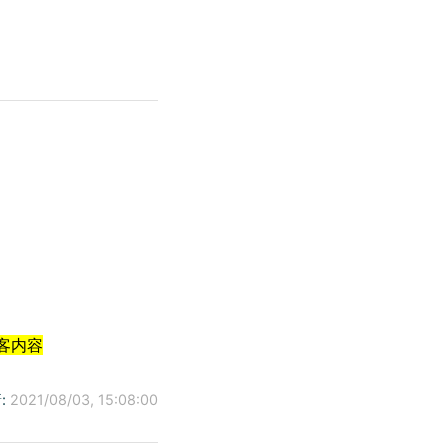
ew window)
pens new window)
博客内容
:
2021/08/03, 15:08:00