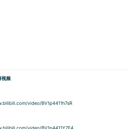
解视频
.bilibili.com/video/BV1p4411h7sR
.bilibili.com/video/BV1p4411Y7F4