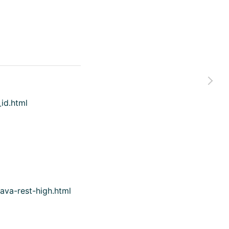
id.html
java-rest-high.html