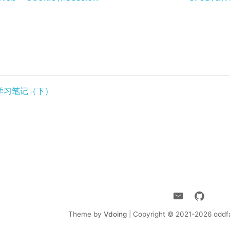
C学习笔记（下）
Theme by
Vdoing
| Copyright © 2021-2026
oddf