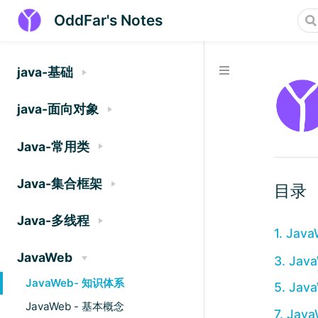
OddFar's Notes
java-基础
java-面向对象
Java-常用类
Java-集合框架
目录
Java-多线程
1. Ja
JavaWeb
3. Jav
JavaWeb- 知识体系
5. Jav
JavaWeb - 基本概念
7. Jav