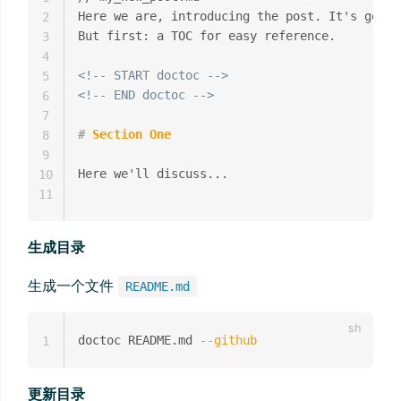
Here we are, introducing the post. It's going
2
But first: a TOC for easy reference.

3
4
<!-- START doctoc -->
5
<!-- END doctoc -->
6
7
#
 Section One
8
9
Here we'll discuss...

10
11
生成目录
生成一个文件
README.md
doctoc README.md 
--github
1
更新目录