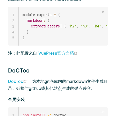
module
.
exports 
=
{
1
markdown
:
{
2
extractHeaders
:
[
'h2'
,
'h3'
,
'h4'
,
'h5'
,
3
}
4
}
5
(opens new windo
注：此配置来自
VuePress官方文档
DoCToc
(opens new window)
DocToc
：为本地git仓库内的markdown文件生成目
录。链接与github或其他站点生成的锚点兼容。
全局安装
npm
install
-g
1