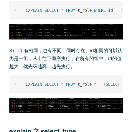
EXPLAIN
SELECT
*
FROM
 t_role 
WHERE
 id 
=
(
SELE
1
3） id 有相同，也有不同，同时存在。id相同的可以认
为是一组，从上往下顺序执行；在所有的组中，id的值
越大，优先级越高，越先执行。
EXPLAIN
SELECT
*
FROM
 t_role r 
,
(
SELECT
*
FR
1
explain 之 select_type