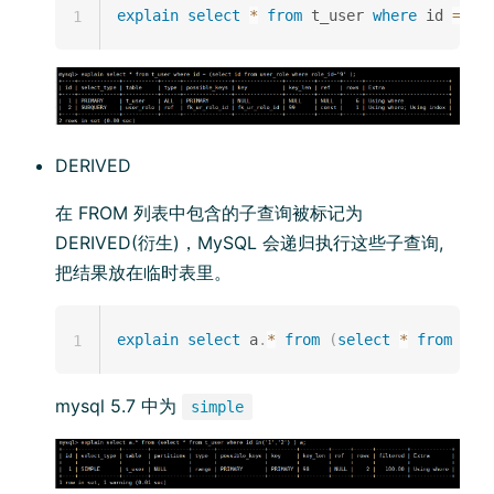
explain
select
*
from
 t_user 
where
 id 
=
(
s
1
DERIVED
在 FROM 列表中包含的子查询被标记为
DERIVED(衍生)，MySQL 会递归执行这些子查询,
把结果放在临时表里。
explain
select
 a
.
*
from
(
select
*
from
 t_u
1
mysql 5.7 中为
simple