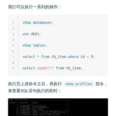
我们可以执行一系列的操作：
show
databases
;
1
2
use
 db01
;
3
4
show
tables
;
5
6
select
*
from
 tb_item 
where
 id 
<
5
;
7
8
select
count
(
*
)
from
 tb_item
;
9
执行完上述命令之后，再执行
指令，
show profiles
来查看SQL语句执行的耗时：