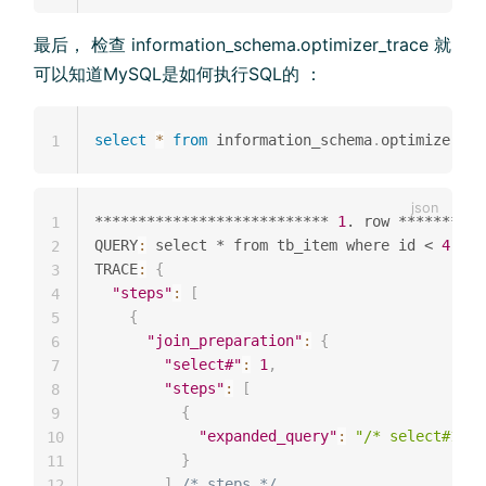
最后， 检查 information_schema.optimizer_trace 就
可以知道MySQL是如何执行SQL的 ：
select
*
from
 information_schema
.
optimizer_tr
1
*************************** 
1
. row **********
1
QUERY
:
 select * from tb_item where id < 
4
2
TRACE
:
{
3
"steps"
:
[
4
{
5
"join_preparation"
:
{
6
"select#"
:
1
,
7
"steps"
:
[
8
{
9
"expanded_query"
:
"/* select#1 */
10
}
11
]
/* steps */
12