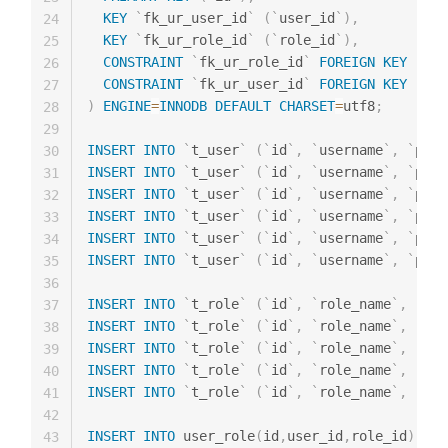
KEY
`
fk_ur_user_id
`
(
`
user_id
`
)
,
24
KEY
`
fk_ur_role_id
`
(
`
role_id
`
)
,
25
CONSTRAINT
`
fk_ur_role_id
`
FOREIGN
KEY
(
`
ro
26
CONSTRAINT
`
fk_ur_user_id
`
FOREIGN
KEY
(
`
us
27
)
ENGINE
=
INNODB
DEFAULT
CHARSET
=
utf8
;
28
29
INSERT
INTO
`
t_user
`
(
`
id
`
,
`
username
`
,
`
pass
30
INSERT
INTO
`
t_user
`
(
`
id
`
,
`
username
`
,
`
pass
31
INSERT
INTO
`
t_user
`
(
`
id
`
,
`
username
`
,
`
pass
32
INSERT
INTO
`
t_user
`
(
`
id
`
,
`
username
`
,
`
pass
33
INSERT
INTO
`
t_user
`
(
`
id
`
,
`
username
`
,
`
pass
34
INSERT
INTO
`
t_user
`
(
`
id
`
,
`
username
`
,
`
pass
35
36
INSERT
INTO
`
t_role
`
(
`
id
`
,
`
role_name
`
,
`
rol
37
INSERT
INTO
`
t_role
`
(
`
id
`
,
`
role_name
`
,
`
rol
38
INSERT
INTO
`
t_role
`
(
`
id
`
,
`
role_name
`
,
`
rol
39
INSERT
INTO
`
t_role
`
(
`
id
`
,
`
role_name
`
,
`
rol
40
INSERT
INTO
`
t_role
`
(
`
id
`
,
`
role_name
`
,
`
rol
41
42
INSERT
INTO
 user_role
(
id
,
user_id
,
role_id
)
VAL
43