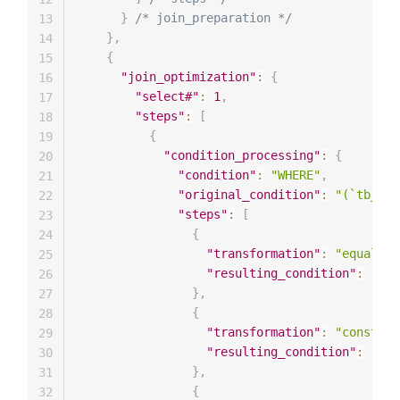
}
/* join_preparation */
13
}
,
14
{
15
"join_optimization"
:
{
16
"select#"
:
1
,
17
"steps"
:
[
18
{
19
"condition_processing"
:
{
20
"condition"
:
"WHERE"
,
21
"original_condition"
:
"(`tb_ite
22
"steps"
:
[
23
{
24
"transformation"
:
"equality
25
"resulting_condition"
:
"(`t
26
}
,
27
{
28
"transformation"
:
"constant
29
"resulting_condition"
:
"(`t
30
}
,
31
{
32