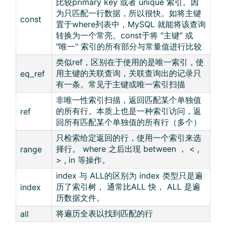
比较primary key 或者 unique 索引。因
为只匹配一行数据，所以很快。如将主键
const
置于where列表中，MySQL 就能将该查询
转换为一个常亮。const于将 "主键" 或
"唯一" 索引的所有部分与常量值进行比较
类似ref，区别在于使用的是唯一索引，使
用主键的关联查询，关联查询出的记录只
eq_ref
有一条。常见于主键或唯一索引扫描
非唯一性索引扫描，返回匹配某个单独值
的所有行。本质上也是一种索引访问，返
ref
回所有匹配某个单独值的所有行（多个）
只检索给定返回的行，使用一个索引来选
择行。 where 之后出现 between ， < ,
range
> , in 等操作。
index 与 ALL的区别为 index 类型只是遍
历了索引树， 通常比ALL 快， ALL 是遍
index
历数据文件。
将遍历全表以找到匹配的行
all