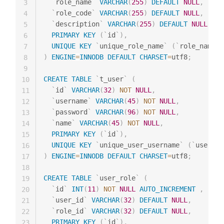
`
role_name
`
VARCHAR
(
255
)
DEFAULT
NULL
,
3
`
role_code
`
VARCHAR
(
255
)
DEFAULT
NULL
,
4
`
description
`
VARCHAR
(
255
)
DEFAULT
NULL
,
5
PRIMARY
KEY
(
`
id
`
)
,
6
UNIQUE
KEY
`
unique_role_name
`
(
`
role_name
`
)
7
)
ENGINE
=
INNODB
DEFAULT
CHARSET
=
utf8
;
8
9
CREATE
TABLE
`
t_user
`
(
10
`
id
`
VARCHAR
(
32
)
NOT
NULL
,
11
`
username
`
VARCHAR
(
45
)
NOT
NULL
,
12
`
password
`
VARCHAR
(
96
)
NOT
NULL
,
13
`
name
`
VARCHAR
(
45
)
NOT
NULL
,
14
PRIMARY
KEY
(
`
id
`
)
,
15
UNIQUE
KEY
`
unique_user_username
`
(
`
usernam
16
)
ENGINE
=
INNODB
DEFAULT
CHARSET
=
utf8
;
17
18
CREATE
TABLE
`
user_role
`
(
19
`
id
`
INT
(
11
)
NOT
NULL
AUTO_INCREMENT
,
20
`
user_id
`
VARCHAR
(
32
)
DEFAULT
NULL
,
21
`
role_id
`
VARCHAR
(
32
)
DEFAULT
NULL
,
22
PRIMARY
KEY
(
`
id
`
)
,
23