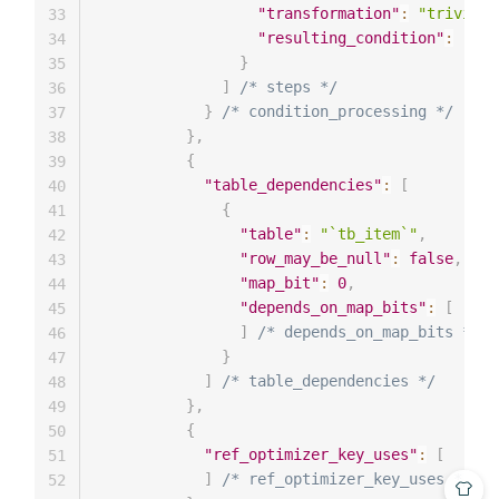
"transformation"
:
"trivial_
33
"resulting_condition"
:
"(`t
34
}
35
]
/* steps */
36
}
/* condition_processing */
37
}
,
38
{
39
"table_dependencies"
:
[
40
{
41
"table"
:
"`tb_item`"
,
42
"row_may_be_null"
:
false
,
43
"map_bit"
:
0
,
44
"depends_on_map_bits"
:
[
45
]
/* depends_on_map_bits */
46
}
47
]
/* table_dependencies */
48
}
,
49
{
50
"ref_optimizer_key_uses"
:
[
51
]
/* ref_optimizer_key_uses */
52