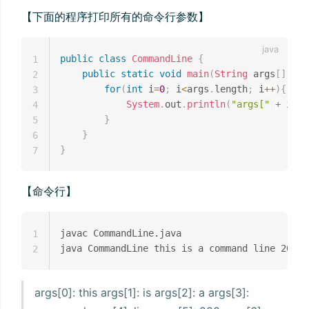
【下面的程序打印所有的命令行参数】
public
class
CommandLine
{
1
public
static
void
main
(
String
 args
[
]
)
{
2
for
(
int
 i
=
0
;
 i
<
args
.
length
;
 i
++
)
{
3
System
.
out
.
println
(
"args["
+
 i 
+
4
}
5
}
6
}
7
【命令行】
javac CommandLine.java

1
2
args[0]: this args[1]: is args[2]: a args[3]: