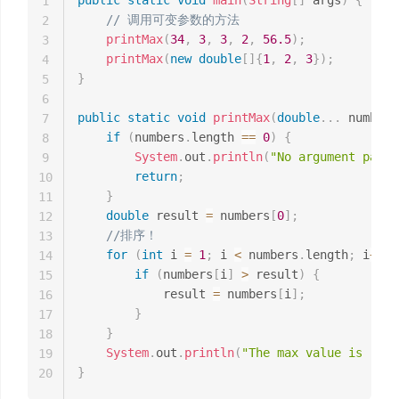
1
// 调用可变参数的方法
2
printMax
(
34
,
3
,
3
,
2
,
56.5
)
;
3
printMax
(
new
double
[
]
{
1
,
2
,
3
}
)
;
4
}
5
6
public
static
void
printMax
(
double
.
.
.
 numbers
7
if
(
numbers
.
length 
==
0
)
{
8
System
.
out
.
println
(
"No argument passe
9
return
;
10
}
11
double
 result 
=
 numbers
[
0
]
;
12
//排序！
13
for
(
int
 i 
=
1
;
 i 
<
 numbers
.
length
;
 i
++
)
14
if
(
numbers
[
i
]
>
 result
)
{
15
            result 
=
 numbers
[
i
]
;
16
}
17
}
18
System
.
out
.
println
(
"The max value is "
+
 
19
}
20