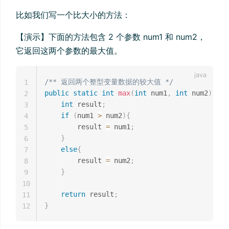
比如我们写一个比大小的方法：
【演示】下面的方法包含 2 个参数 num1 和 num2，
它返回这两个参数的最大值。
/** 返回两个整型变量数据的较大值 */
1
public
static
int
max
(
int
 num1
,
int
 num2
)
{
2
int
 result
;
3
if
(
num1 
>
 num2
)
{
4
        result 
=
 num1
;
5
}
6
else
{
7
        result 
=
 num2
;
8
}
9
10
return
 result
;
11
}
12