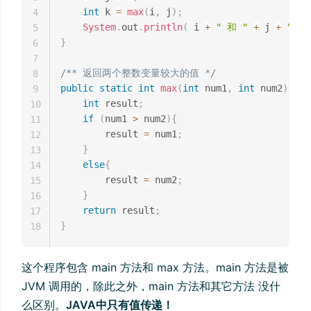
int
 k 
=
max
(
i
,
 j
)
;
4
System
.
out
.
println
(
 i 
+
" 和 "
+
 j 
+
" 
5
}
6
7
/** 返回两个整数变量较大的值 */
8
public
static
int
max
(
int
 num1
,
int
 num2
)
{
9
int
 result
;
10
if
(
num1 
>
 num2
)
{
11
        result 
=
 num1
;
12
}
13
else
{
14
        result 
=
 num2
;
15
}
16
return
 result
;
17
}
18
这个程序包含 main 方法和 max 方法。main 方法是被
JVM 调用的，除此之外，main 方法和其它方法 没什
么区别。
JAVA中只有值传递！