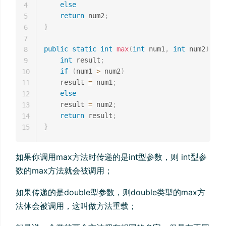
else
4
return
 num2
;
5
}
6
7
public
static
int
max
(
int
 num1
,
int
 num2
)
{
8
int
 result
;
9
if
(
num1 
>
 num2
)
10
    result 
=
 num1
;
11
else
12
    result 
=
 num2
;
13
return
 result
;
14
}
15
如果你调用max方法时传递的是int型参数，则 int型参
数的max方法就会被调用；
如果传递的是double型参数，则double类型的max方
法体会被调用，这叫做方法重载；