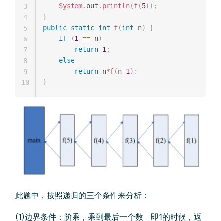
System
.
out
.
println
(
f
(
5
)
)
;
3
}
4
public
static
int
f
(
int
 n
)
{
5
if
(
1
==
 n
)
6
return
1
;
7
else
8
return
 n
*
f
(
n
-
1
)
;
9
}
10
此题中，按照递归的三个条件来分析：
(1)边界条件：阶乘，乘到最后一个数，即1的时候，返