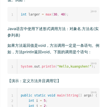
int
 larger 
=
max
(
30
,
40
)
;
1
Java语言中使用下述形式调用方法：对象名.方法名(实
参列表)
如果方法返回值是void，方法调用一定是一条语句。例
如，方法println返回void。下面的调用是个语句：
System
.
out
.
println
(
"Hello,kuangshen!"
)
;
1
【演示：定义方法并且调用它】
public
static
void
main
(
String
[
]
 args
)
{
1
int
 i 
=
5
;
2
int
 j 
=
2
;
3