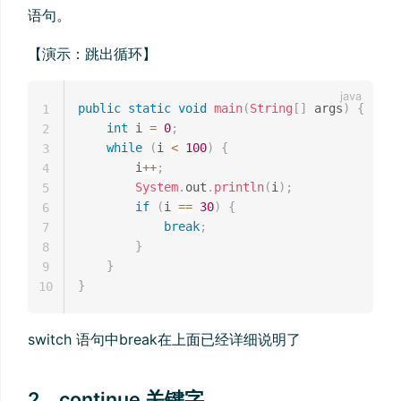
语句。
【演示：跳出循环】
public
static
void
main
(
String
[
]
 args
)
{
1
int
 i 
=
0
;
2
while
(
i 
<
100
)
{
3
        i
++
;
4
System
.
out
.
println
(
i
)
;
5
if
(
i 
==
30
)
{
6
break
;
7
}
8
}
9
}
10
switch 语句中break在上面已经详细说明了
2、continue 关键字