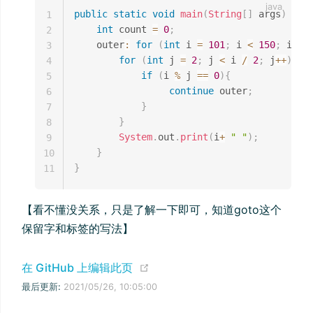
public
static
void
main
(
String
[
]
 args
)
{
1
int
 count 
=
0
;
2
    outer
:
for
(
int
 i 
=
101
;
 i 
<
150
;
 i 
++
3
for
(
int
 j 
=
2
;
 j 
<
 i 
/
2
;
 j
++
)
{
4
if
(
i 
%
 j 
==
0
)
{
5
continue
 outer
;
6
}
7
}
8
System
.
out
.
print
(
i
+
" "
)
;
9
}
10
}
11
【看不懂没关系，只是了解一下即可，知道goto这个
保留字和标签的写法】
(opens new window)
在 GitHub 上编辑此页
最后更新:
2021/05/26, 10:05:00