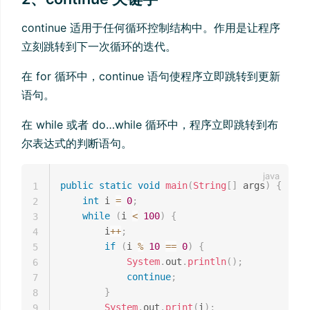
continue 适用于任何循环控制结构中。作用是让程序
立刻跳转到下一次循环的迭代。
在 for 循环中，continue 语句使程序立即跳转到更新
语句。
在 while 或者 do…while 循环中，程序立即跳转到布
尔表达式的判断语句。
public
static
void
main
(
String
[
]
 args
)
{
1
int
 i 
=
0
;
2
while
(
i 
<
100
)
{
3
        i
++
;
4
if
(
i 
%
10
==
0
)
{
5
System
.
out
.
println
(
)
;
6
continue
;
7
}
8
System
.
out
.
print
(
i
)
;
9