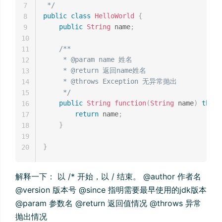
 */
7
public
class
HelloWorld
{
8
public
String
 name
;
9
10
/**

11
     * @param name 姓名

12
     * @return 返回name姓名

13
     * @throws Exception 无异常抛出

14
     */
15
public
String
function
(
String
 name
)
throw
16
return
 name
;
17
}
18
19
}
20
解释一下： 以 /* 开始，以 / 结束。 @author 作者名
@version 版本号 @since 指明需要最早使用的jdk版本
@param 参数名 @return 返回值情况 @throws 异常
抛出情况